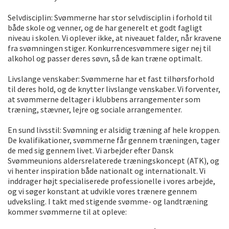
Selvdisciplin: Svømmerne har stor selvdisciplin i forhold til
både skole og venner, og de har generelt et godt fagligt
niveau i skolen. Vi oplever ikke, at niveauet falder, når kravene
fra svømningen stiger. Konkurrencesvømmere siger nej til
alkohol og passer deres søvn, så de kan træne optimalt.
Livslange venskaber: Svømmerne har et fast tilhørsforhold
til deres hold, og de knytter livslange venskaber. Vi forventer,
at svømmerne deltager i klubbens arrangementer som
træning, stævner, lejre og sociale arrangementer.
En sund livsstil: Svømning er alsidig træning af hele kroppen.
De kvalifikationer, svømmerne får gennem træningen, tager
de med sig gennem livet. Vi arbejder efter Dansk
Svømmeunions aldersrelaterede træningskoncept (ATK), og
vi henter inspiration både nationalt og internationalt. Vi
inddrager højt specialiserede professionelle i vores arbejde,
og vi søger konstant at udvikle vores trænere gennem
udveksling. I takt med stigende svømme- og landtræning
kommer svømmerne til at opleve: