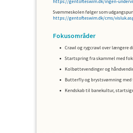
https://gentofteswim.dk/ingen-underv
Svømmeskolen følger som udgangspunkt 
https://gentofteswim.dk/cms/visluk.as
Fokusområder
Crawl og rygcrawl over længere d
Startspring fra skammel med fok
Kolbøttevendinger og håndvendi
Butterfly og brystsvømning med
Kendskab til banekultur, startsi