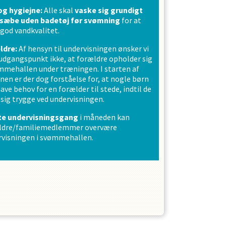
og hygiejne:
Alle skal
vaske sig grundigt
sæbe uden badetøj før svømning
for at
 god vandkvalitet.
ldre:
Af hensyn til undervisningen ønsker vi
dgangspunkt ikke, at forældre opholder sig
mmehallen under træningen. I starten af
en er der dog forståelse for, at nogle børn
ave behov for en forælder til stede, indtil de
 sig trygge ved undervisningen.
te undervisningsgang
i måneden kan
ldre/familiemedlemmer overvære
rvisningen i svømmehallen.