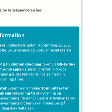
 Se feriekalenderen her:
nformation
sse:
Kildeskovshallen, Adolphsvej 25, 2820
fte. Se vejvisning og video af faciliteterne
ng til klubomklædning:
Sker via
QR-kode i
modul-appen
eller en printet QR-kode.
gen gælder kun i forbindelse med din
rvisningstime.
tid:
Svømmerne møder
10
minutter før
meundervisning
til afkrydsning og
opvarmning (dryland). Bemærk hvilken farve
opvarmning dit barn skal mødes ved på
eldingsbekræftelsen.