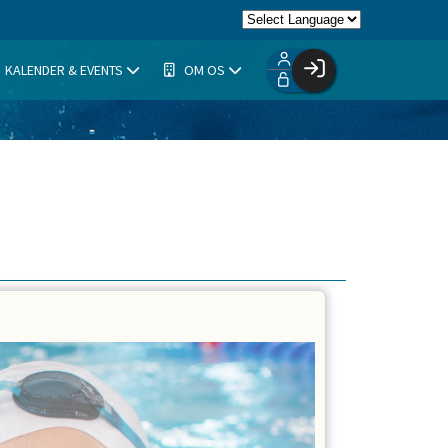
KALENDER & EVENTS
OM OS
Facebook login
Husk mig
Glemt password
Opret profil
Log ind