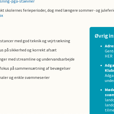
isning-pga-staevner
skolernes ferieperioder, dog med længere sommer- og juleferie.
px
Øvrig i
istancer med god teknik og vejrtrækning
Adre
us på sikkerhed og korrekt afsæt
Gento
HER
nger med streamline og undervandsarbejde
Adga
 fokus på sammensætning af bevægelser
Klub
Adgan
gnaler og enkle svømmeserier
unde
Møde
svøm
land
land
tilm