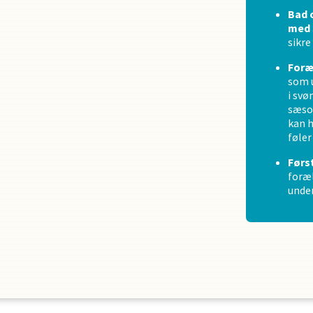
Bad 
med 
sikre
Foræ
som u
i svø
sæson
kan h
føler
Førs
foræ
unde