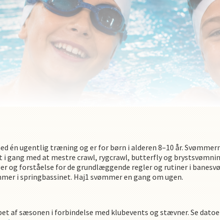
d én ugentlig træning og er for børn i alderen 8–10 år. Svømmern
t i gang med at mestre crawl, rygcrawl, butterfly og brystsvømning
ger og forståelse for de grundlæggende regler og rutiner i banes
ømmer i springbassinet. Haj1 svømmer en gang om ugen.
øbet af sæsonen i forbindelse med klubevents og stævner. Se datoe