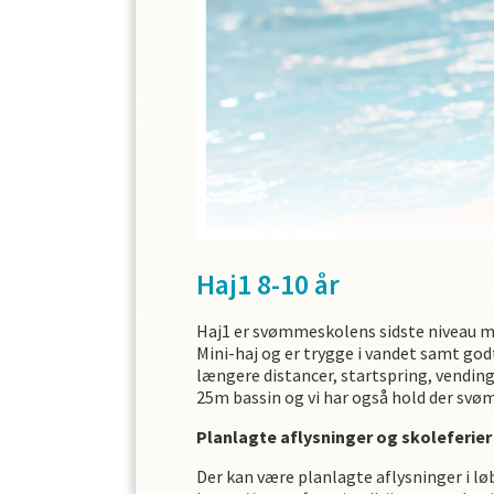
Haj1 8-10 år
Haj1 er svømmeskolens sidste niveau me
Mini-haj og er trygge i vandet samt god
længere distancer, startspring, vendin
25m bassin og vi har også hold der sv
Planlagte aflysninger og skoleferier
Der kan være planlagte aflysninger i l