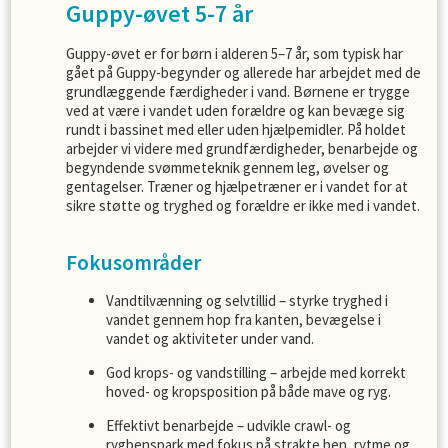
Guppy-øvet 5-7 år
Guppy-øvet er for børn i alderen 5–7 år, som typisk har
gået på Guppy-begynder og allerede har arbejdet med de
grundlæggende færdigheder i vand. Børnene er trygge
ved at være i vandet uden forældre og kan bevæge sig
rundt i bassinet med eller uden hjælpemidler. På holdet
arbejder vi videre med grundfærdigheder, benarbejde og
begyndende svømmeteknik gennem leg, øvelser og
gentagelser. Træner og hjælpetræner er i vandet for at
sikre støtte og tryghed og forældre er ikke med i vandet.
Fokusområder
Vandtilvænning og selvtillid – styrke tryghed i
vandet gennem hop fra kanten, bevægelse i
vandet og aktiviteter under vand.
God krops- og vandstilling – arbejde med korrekt
hoved- og kropsposition på både mave og ryg.
Effektivt benarbejde – udvikle crawl- og
rygbenspark med fokus på strakte ben, rytme og