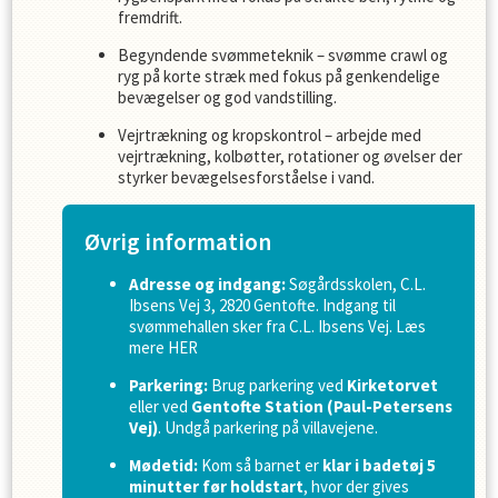
fremdrift.
Begyndende svømmeteknik – svømme crawl og
ryg på korte stræk med fokus på genkendelige
bevægelser og god vandstilling.
Vejrtrækning og kropskontrol – arbejde med
vejrtrækning, kolbøtter, rotationer og øvelser der
styrker bevægelsesforståelse i vand.
Øvrig information
Adresse og indgang:
Søgårdsskolen, C.L.
Ibsens Vej 3, 2820 Gentofte. Indgang til
svømmehallen sker fra C.L. Ibsens Vej. Læs
mere
HER
Parkering:
Brug parkering ved
Kirketorvet
eller ved
Gentofte Station (Paul-Petersens
Vej)
. Undgå parkering på villavejene.
Mødetid:
Kom så barnet er
klar i badetøj 5
minutter før holdstart
, hvor der gives