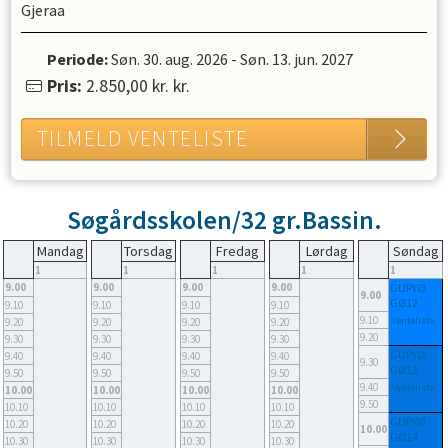
Gjeraa
Periode:
Søn. 30. aug. 2026
-
Søn. 13. jun. 2027
Pris:
2.850,00 kr.
kr.
TILMELD VENTELISTE
Søgårdsskolen/32 gr.Bassin.
Mandag
Torsdag
Fredag
Lørdag
Søndag
1
1
1
1
1
9.00
9.00
9.00
9.00
GUPYØ
9.00
GØ12
9.10
9.10
9.10
9.10
9.10
Venteliste
9.20
9.20
9.20
9.20
9.20
9.30
9.30
9.30
9.30
GUPYØ
9.40
9.40
9.40
9.40
9.30
GØ13
9.50
9.50
9.50
9.50
9.40
Venteliste
10.00
10.00
10.00
10.00
9.50
10.10
10.10
10.10
10.10
GUPYØ
10.20
10.20
10.20
10.20
10.00
GØ14
10.30
10.30
10.30
10.30