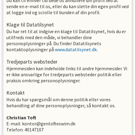
Du kan til enhver tid bede os annullere din profil ved at
sende en e-mail til os, eller du kan slette din egen profil ved
at logge ind og scrolle til bunden af din profil.
Klage til Datatilsynet
Du har ret til at indgive en klage til Datatilsynet, hvis du er
utilfreds med den måde, vi behandler dine
personoplysninger på. Du finder Datatilsynets
kontaktoplysninger på
www.datatilsynet.dk
.
Tredjeparts websteder
Hjemmesiden kan indeholde links til andre hjemmesider. Vi
er ikke ansvarlige for tredjeparts websteder politik eller
praksis omkring personoplysninger.
Kontakt
Hvis du har spørgsmål om denne politik eller vores
behandling af dine personoplysninger, så kontakt os.
Christian
Toft
E-mail
:
kontor@gentofteswim.dk
Telefon
:
40147107