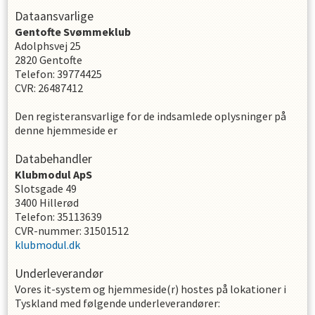
Dataansvarlige
Gentofte Svømmeklub
Adolphsvej 25
2820
Gentofte
Telefon
:
39774425
CVR
:
26487412
Den registeransvarlige for de indsamlede oplysninger på
denne hjemmeside er
Databehandler
Klubmodul ApS
Slotsgade 49
3400 Hillerød
Telefon: 35113639
CVR-nummer: 31501512
klubmodul.dk
Underleverandør
Vores it-system og hjemmeside(r) hostes på lokationer i
Tyskland med følgende underleverandører: