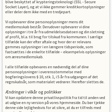
blive beskyttet af krypteringsteknologi (SSL - Secure
Socket Layer), og at vi ikke gemmer kreditkortoplysninger
eller deler dem ikke med en tredjepart.
Vi opbevarer dine personoplysninger mens dit
medlemsskab består. Derudover opbevarer vi dine
oplysninger i
tre
år fra udmeldelsesdatoen og din sletning
af profil, bl.a. til brug for tilskud fra kommunen. l særlige
tilfælde kan der efter aftale og hvor der er relevans
gemmes oplysninger i en længere tidsperiode, som
fastsættes i de enkelte tilfælde – eksempelvis oplysninger
om æresmedlemskab.
I alle tilfælde opbevares en nødvendig del af dine
personoplysninger i overensstemmelse med
bogføringslovens § 10, stk. 1, i 5 år fra udgangen af det
regnskabsår, som materialet vedrører. Herefter slettes de.
Ændringer i vilkår og politikker
Vi kan opdatere denne privatlivspolitik fra tid til anden ved
at udgive en ny version på vores hjemmeside. Du bør tjekke
denne side lejlighedsvis for at sikre, at du er tilfreds med