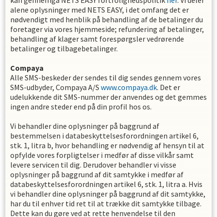
kan gennemgå NETS EASY fortrolighedspolitik
her
. Vi deler
alene oplysninger med NETS EASY, i det omfang det er
nødvendigt med henblik på behandling af de betalinger du
foretager via vores hjemmeside; refundering af betalinger,
behandling af klager samt forespørgsler vedrørende
betalinger og tilbagebetalinger.
Compaya
Alle SMS-beskeder der sendes til dig sendes gennem vores
SMS-udbyder, Compaya A/S
www.compaya.dk
. Det er
udelukkende dit SMS-nummer der anvendes og det gemmes
ingen andre steder end på din profil hos os.
Vi behandler dine oplysninger på baggrund af
bestemmelsen i databeskyttelsesforordningen artikel 6,
stk. 1, litra b, hvor behandling er nødvendig af hensyn til at
opfylde vores forpligtelser i medfør af disse vilkår samt
levere servicen til dig. Derudover behandler vi visse
oplysninger på baggrund af dit samtykke i medfør af
databeskyttelsesforordningen artikel 6, stk. 1, litra a. Hvis
vi behandler dine oplysninger på baggrund af dit samtykke,
har du til enhver tid ret til at trække dit samtykke tilbage.
Dette kan du gøre ved at rette henvendelse til den