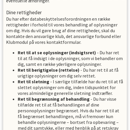
eventuelle ændringer.
Dine rettigheder
Du har efter databeskyttelsesforordningen en række
rettigheder i forhold til vores behandling af oplysninger
om dig. Hvis du vil gøre brug af dine rettigheder, skal du
kontakte den ansvarlige klub, det ansvarlige forbund eller
Klubmodul på vores kontaktformular.
Ret til at se oplysninger (indsigtsret)
- Du har ret
til at få indsigt i de oplysninger, som vi behandler om
dig, samt en række yderligere oplysninger.
Ret til berigtigelse (rettelse)
- Du har ret til at få
urigtige oplysninger om dig selv rettet.
Ret til sletning
- I særlige tilfælde har du ret til at få
slettet oplysninger om dig, inden tidspunktet for
vores almindelige generelle sletning indtræffer.
Ret til begrænsning af behandling
- Du har visse
tilfælde ret til at få behandlingen af dine
personoplysninger begrænset. Hvis du har ret til at
få begrænset behandlingen, må vi fremover kun
behandle oplysningerne – bortset fra opbevaring –
med dit samtykke, eller med henblik på at retskrav