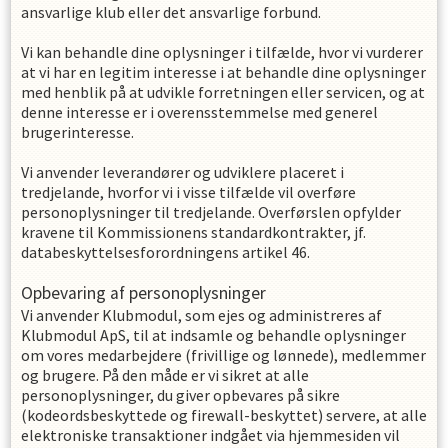
ansvarlige klub eller det ansvarlige forbund.
Vi kan behandle dine oplysninger i tilfælde, hvor vi vurderer
at vi har en legitim interesse i at behandle dine oplysninger
med henblik på at udvikle forretningen eller servicen, og at
denne interesse er i overensstemmelse med generel
brugerinteresse.
Vi anvender leverandører og udviklere placeret i
tredjelande, hvorfor vi i visse tilfælde vil overføre
personoplysninger til tredjelande. Overførslen opfylder
kravene til Kommissionens standardkontrakter, jf.
databeskyttelsesforordningens artikel 46.
Opbevaring af personoplysninger
Vi anvender Klubmodul, som ejes og administreres af
Klubmodul ApS, til at indsamle og behandle oplysninger
om vores medarbejdere (frivillige og lønnede), medlemmer
og brugere. På den måde er vi sikret at alle
personoplysninger, du giver opbevares på sikre
(kodeordsbeskyttede og firewall-beskyttet) servere, at alle
elektroniske transaktioner indgået via hjemmesiden vil