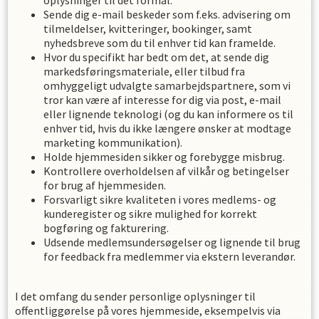
oplysninger til det formål.
Sende dig e-mail beskeder som f.eks. advisering om
tilmeldelser, kvitteringer, bookinger, samt
nyhedsbreve som du til enhver tid kan framelde.
Hvor du specifikt har bedt om det, at sende dig
markedsføringsmateriale, eller tilbud fra
omhyggeligt udvalgte samarbejdspartnere, som vi
tror kan være af interesse for dig via post, e-mail
eller lignende teknologi (og du kan informere os til
enhver tid, hvis du ikke længere ønsker at modtage
marketing kommunikation).
Holde hjemmesiden sikker og forebygge misbrug.
Kontrollere overholdelsen af ​​vilkår og betingelser
for brug af hjemmesiden.
Forsvarligt sikre kvaliteten i vores medlems- og
kunderegister og sikre mulighed for korrekt
bogføring og fakturering.
Udsende medlemsundersøgelser og lignende til brug
for feedback fra medlemmer via ekstern leverandør.
I det omfang du sender personlige oplysninger til
offentliggørelse på vores hjemmeside, eksempelvis via