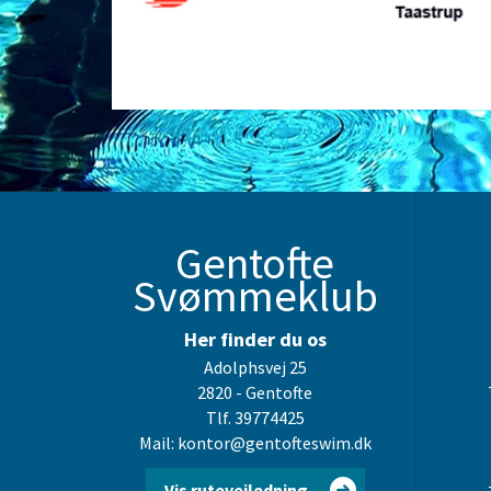
Gentofte
Svømmeklub
Her finder du os
Adolphsvej 25
2820 - Gentofte
Tlf. 39774425
Mail: kontor@gentofteswim.dk
Vis rutevejledning