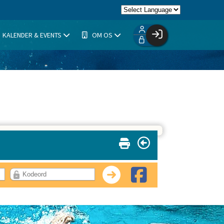
KALENDER & EVENTS
OM OS
Facebook login
Husk mig
Glemt password
Opret profil
Log ind