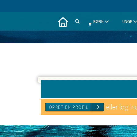
BØRN
UNGE
eller log in