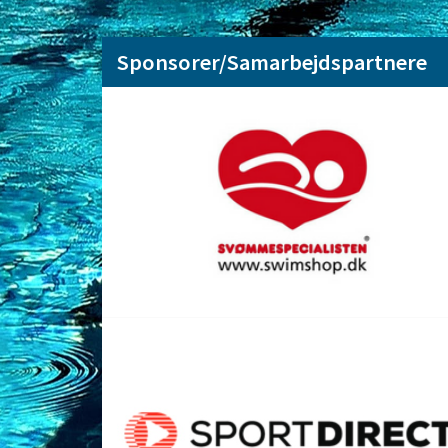
OPRET EN PROFIL
Sponsorer/Samarbejdspartnere