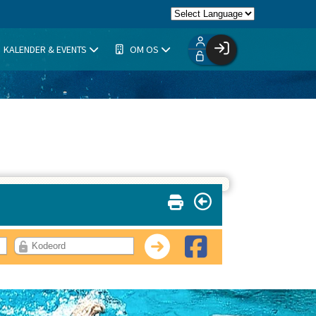
KALENDER & EVENTS
OM OS
Facebook login
Husk mig
Glemt password
Opret profil
Log ind