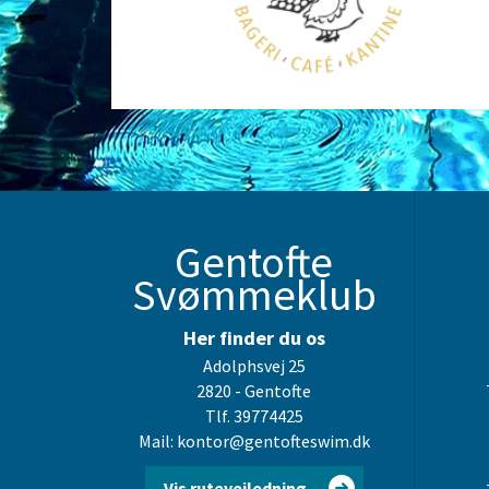
Gentofte
Svømmeklub
Her finder du os
Adolphsvej 25
2820 - Gentofte
Tlf. 39774425
Mail: kontor@gentofteswim.dk
Vis rutevejledning