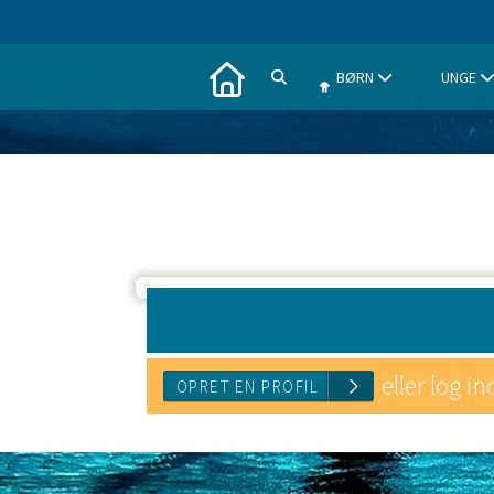
BØRN
UNGE
eller log in