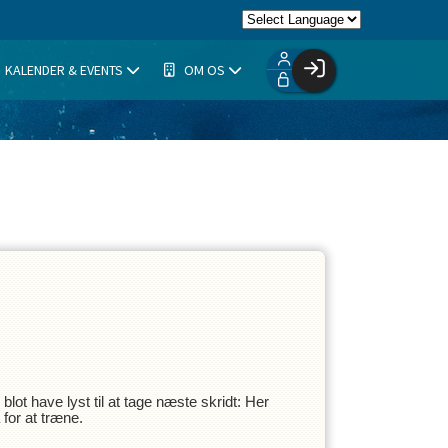
KALENDER & EVENTS
OM OS
Facebook login
Husk mig
Glemt password
Opret profil
Log ind
ot have lyst til at tage næste skridt: Her
 for at træne.