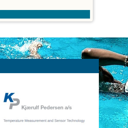
ationen medley. I løbet af sæsonen arbejder vi
en i seriesvømning og vi forsøger at komme
t bliver mega fedt!
dende og alsidig træningsform!
awl og kunne svøme rygcrawl og brystsvømning
sonen –
se datoer for planlagte aflysninger her
:
ferie og juleferie –
se feriekalender her
: