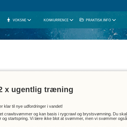
VOKSNE
KONKURRENCE
PRAKTISK INFO
 x ugentlig træning
lar til nye udfordringer i vandet!
øvet crawlsvømmer og kan basis i rygcrawl og brystsvømning. Du skal bl
nger og startspring. Vi lære ikke blot at svømmer, men vi svømmer også