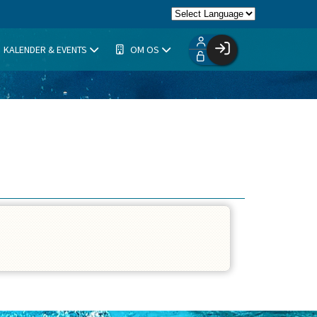
KALENDER & EVENTS
OM OS
Facebook login
Husk mig
Glemt password
Opret profil
Log ind